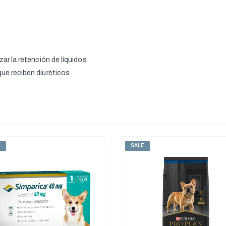
zar la retención de líquidos
que reciben diuréticos
E
SALE