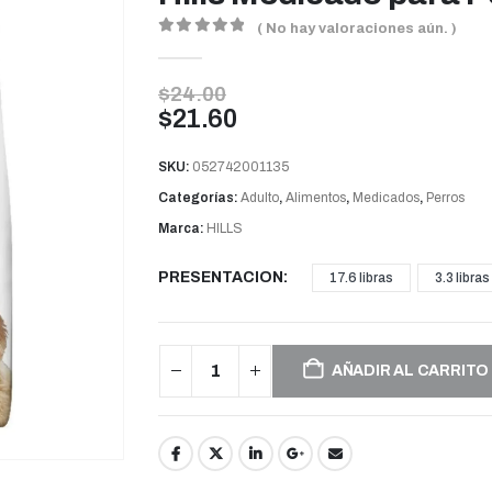
( No hay valoraciones aún. )
0
out of 5
$
24.00
$
21.60
SKU:
052742001135
Categorías:
Adulto
,
Alimentos
,
Medicados
,
Perros
Marca:
HILLS
PRESENTACION
17.6 libras
3.3 libras
AÑADIR AL CARRITO