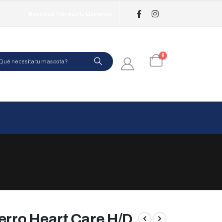
Nuestras Tiendas
Llamanos
0
erro Heart Care H/D