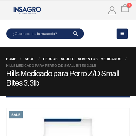
0
HOME
SHOP
PERROS
,
ADULTO
,
ALIMENTOS
,
MEDICADOS
HILLS MEDICADO PARA PERRO Z/D SMALL BITES 3.3LB
Hills Medicado para Perro Z/D Small
Bites 3.3lb
SALE