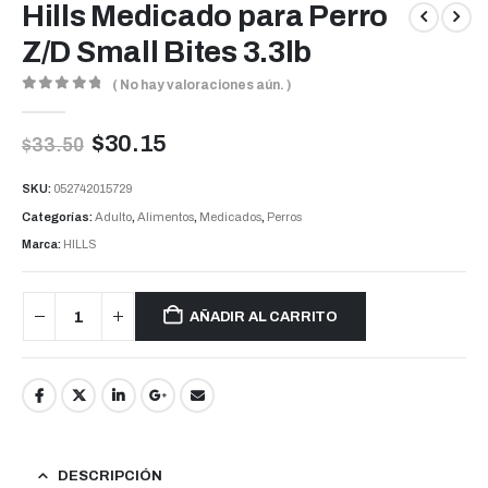
Hills Medicado para Perro
Z/D Small Bites 3.3lb
( No hay valoraciones aún. )
0
out of 5
$
30.15
$
33.50
SKU:
052742015729
Categorías:
Adulto
,
Alimentos
,
Medicados
,
Perros
Marca:
HILLS
AÑADIR AL CARRITO
DESCRIPCIÓN