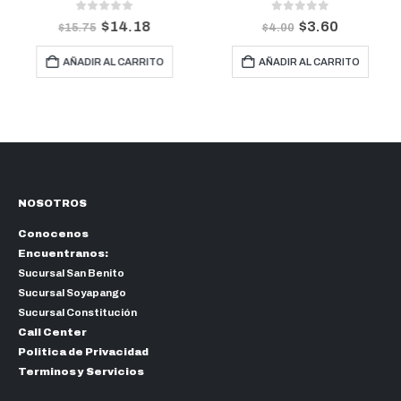
0
out of 5
0
out of 5
$
14.18
$
3.60
$
15.75
$
4.00
AÑADIR AL CARRITO
AÑADIR AL CARRITO
NOSOTROS
Conocenos
Encuentranos:
Sucursal San Benito
Sucursal Soyapango
Sucursal Constitución
Call Center
Politica de Privacidad
Terminos y Servicios