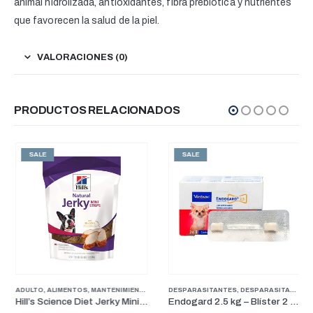
animal hidrolizada, antioxidantes, fibra prebiótica y nutrientes
que favorecen la salud de la piel.
VALORACIONES (0)
PRODUCTOS RELACIONADOS
SALE
SALE
ADULTO
,
ALIMENTOS
,
MANTENIMIENTO
,
FARMACIA
,
PERROS
,
PERROS
DESPARASITANTES
,
PUPPY
,
SENIOR
,
,
DESPARASITANTES
TREATS
,
Hill’s Science Diet Jerky Mini-Strips Treats 7.1 oz
Endogard 2.5 kg – Blíster 2 tabletas