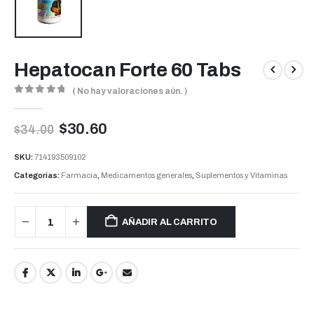
Hepatocan Forte 60 Tabs
( No hay valoraciones aún. )
0
out of 5
$
30.60
$
34.00
SKU:
714193509102
Categorías:
Farmacia
,
Medicamentos generales
,
Suplementos y Vitaminas
AÑADIR AL CARRITO