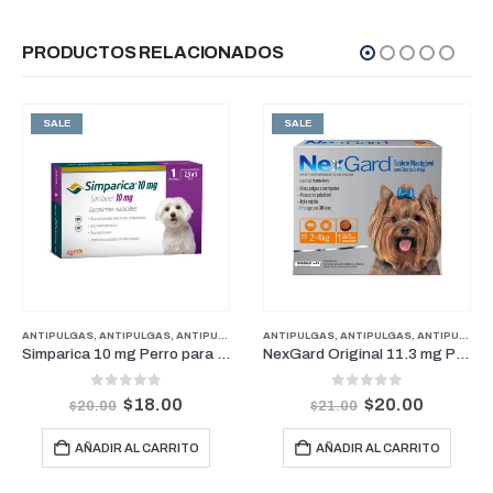
PRODUCTOS RELACIONADOS
SALE
SALE
LGAS
OCIONES
,
ANTIPULGAS
,
FARMACIA
,
ANTIPULGAS PERROS PESOS PEQUEÑOS
,
PERROS
ANTIPULGAS
,
ANTIPULGAS
,
FARMACIA
,
ANTIPULGAS PERROS PESOS PEQUEÑOS
,
PERROS
DESPARAS
Simparica 10 mg Perro para pesos de 2.5 kg a 5 kg (1 mes)
NexGard Original 11.3 mg Perros De 2 kg a 4 kg (1 Mes)
0
out of 5
0
out of 5
$
18.00
$
20.00
$
20.00
$
21.00
AÑADIR AL CARRITO
AÑADIR AL CARRITO
A