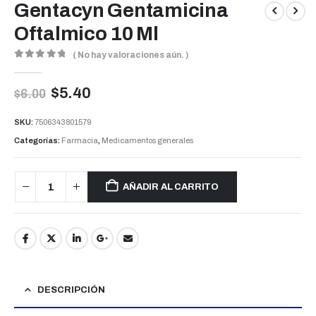
Gentacyn Gentamicina
Oftalmico 10 Ml
( No hay valoraciones aún. )
0
out of 5
$
5.40
$
6.00
SKU:
7506343801579
Categorías:
Farmacia
,
Medicamentos generales
AÑADIR AL CARRITO
DESCRIPCIÓN