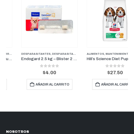
PUPPY
DESPARASITANTES
,
DESPARASITANTES
,
FARMACIA
ALIMENTOS
,
PERROS
,
MANTENIMIENTO
,
PERROS
,
P
Endogard 2.5 kg – Blíster 2 tabletas
Hill’s Science Diet Puppy Small Bites Pollo y Arroz | Cachorros de Razas Pequeñas 4.5lb
0
out of 5
0
out of 5
$
4.00
$
27.50
AÑADIR AL CARRITO
AÑADIR AL CARRITO
NOSOTROS