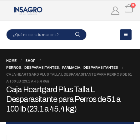
0
HOME
SHOP
PERROS
,
DESPARASITANTES
,
FARMACIA
,
DESPARASITANTES
CAJA HEARTGARD PLUS TALLA L DESPARASITANTE PARA PERROS DE 51
A 100 LB (23.1 A 45.4 KG)
Caja Heartgard Plus Talla L
Desparasitante para Perros de 51 a
100 lb (23.1 a 45.4 kg)