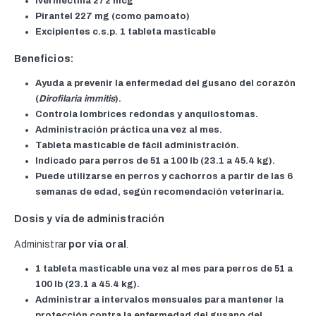
Ivermectina 272 mcg
Pirantel 227 mg (como pamoato)
Excipientes c.s.p. 1 tableta masticable
Beneficios:
Ayuda a prevenir la enfermedad del gusano del corazón
(
Dirofilaria immitis
).
Controla lombrices redondas y anquilostomas.
Administración práctica una vez al mes.
Tableta masticable de fácil administración.
Indicado para perros de
51 a 100 lb (23.1 a 45.4 kg)
.
Puede utilizarse en perros y cachorros a partir de las
6
semanas de edad
, según recomendación veterinaria.
Dosis y vía de administración
Administrar
por vía oral
.
1 tableta masticable una vez al mes
para perros de 51 a
100 lb (23.1 a 45.4 kg).
Administrar a intervalos mensuales para mantener la
protección contra la enfermedad del gusano del