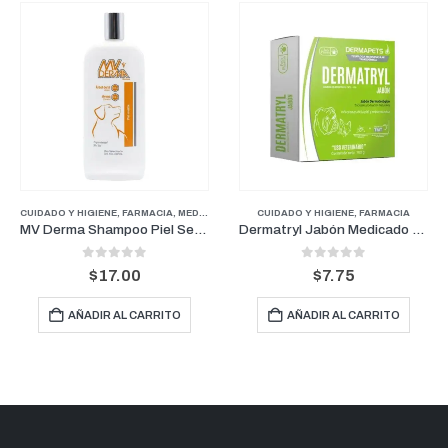
ROS
CUIDADO Y HIGIENE
,
FARMACIA
,
FARMACIA
,
MEDICAMENTOS GENERALES
,
PERROS
CUIDADO Y HIGIENE
,
FARMACIA
MV Derma Shampoo Piel Sensible 16 oz
Dermatryl Jabón Medicado Dermapets 100 g
0
out of 5
0
out of 5
$
17.00
$
7.75
AÑADIR AL CARRITO
AÑADIR AL CARRITO