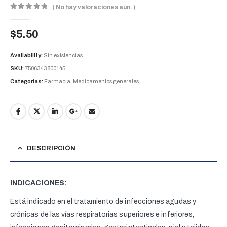
( No hay valoraciones aún. )
0
out of 5
$
5.50
Availability:
Sin existencias
SKU:
7506343800145
Categorías:
Farmacia
,
Medicamentos generales
DESCRIPCIÓN
INDICACIONES:
Está indicado en el tratamiento de infecciones agudas y
crónicas de las vías respiratorias superiores e inferiores,