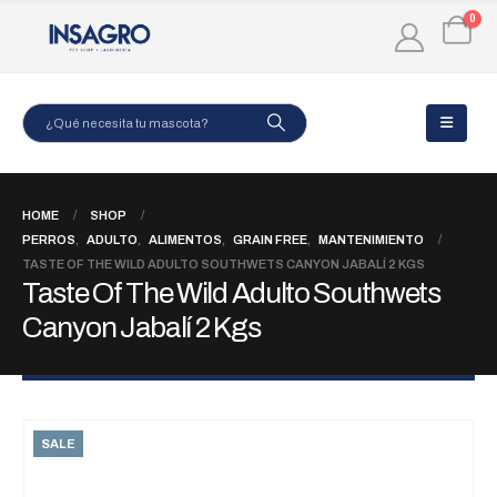
0
HOME
SHOP
PERROS
,
ADULTO
,
ALIMENTOS
,
GRAIN FREE
,
MANTENIMIENTO
TASTE OF THE WILD ADULTO SOUTHWETS CANYON JABALÍ 2 KGS
Taste Of The Wild Adulto Southwets
Canyon Jabalí 2 Kgs
SALE