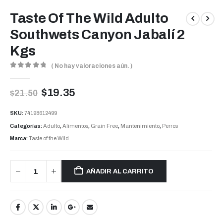
Taste Of The Wild Adulto
Southwets Canyon Jabalí 2
Kgs
( No hay valoraciones aún. )
0
out of 5
$
19.35
$
21.50
SKU:
74198612499
Categorías:
Adulto
,
Alimentos
,
Grain Free
,
Mantenimiento
,
Perros
Marca:
Taste of the Wild
AÑADIR AL CARRITO